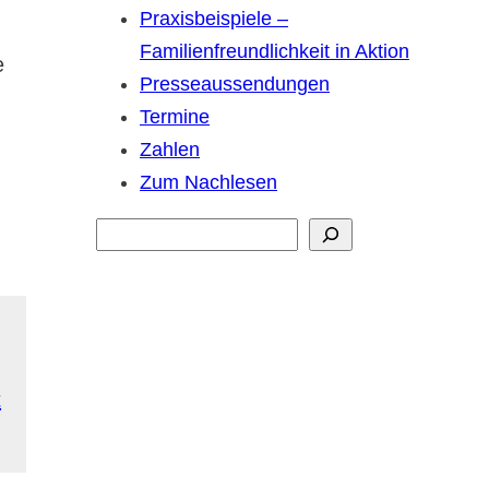
Praxisbeispiele –
Familienfreundlichkeit in Aktion
e
Presseaussendungen
.
Termine
Zahlen
Zum Nachlesen
S
u
c
h
e
n
t