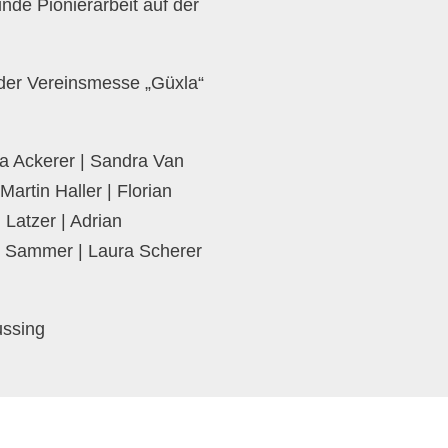
nde Pionierarbeit auf der
t der Vereinsmesse „Güxla“
a Ackerer | Sandra Van
Martin Haller | Florian
 Latzer | Adrian
e Sammer | Laura Scherer
ussing