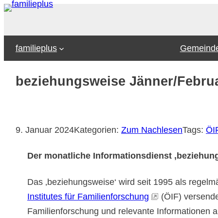
Zum
Inhalt
springen
familieplus
Gemeinde
beziehungsweise Jänner/Febru
9. Januar 2024
Kategorien:
Zum Nachlesen
Tags:
ÖI
Der monatliche Informationsdienst ‚beziehun
Das ‚beziehungsweise‘ wird seit 1995 als regelm
Institutes für Familienforschung
(ÖIF) versende
Familienforschung und relevante Informationen au