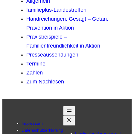
Allgemein
familieplus-Landestreffen
Handreichungen: Gesagt – Getan.
Prävention in Aktion
Praxisbeispiele –
Familienfreundlichkeit in Aktion
Presseaussendungen
Termine
Zahlen
Zum Nachlesen
Impressum
Datenschutzerklärung
familieplus Vorarlberg.at