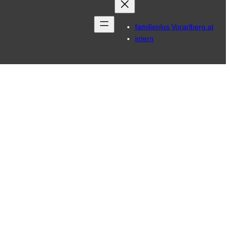
familieplus Vorarlberg.at
intern