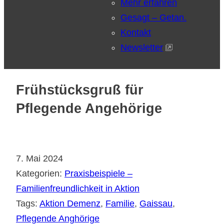
Mehr erfahren
Gesagt – Getan.
Kontakt
Newsletter
Frühstücksgruß für
Pflegende Angehörige
7. Mai 2024
Kategorien:
Praxisbeispiele –
Familienfreundlichkeit in Aktion
Tags:
Aktion Demenz
, 
Familie
, 
Gaissau
, 
Pflegende Anghörige