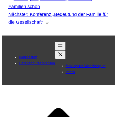
Familien schon
Nächster:
Konferenz „Bedeutung der Familie für
die Gesellschaft“
»
Impressum
Datenschutzerklärung
familieplus Vorarlberg.at
intern