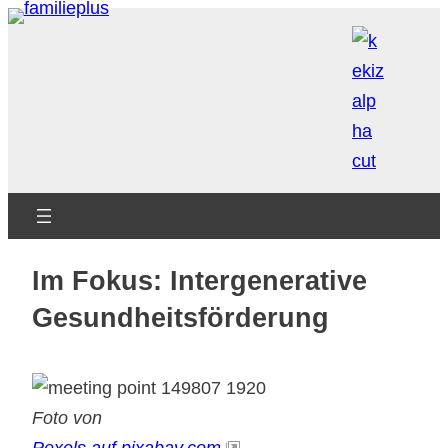
Zum
Inhalt
springen
Im Fokus: Intergenerative
Gesundheitsförderung
Foto von
Pexels auf pixabay.com