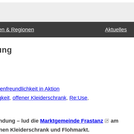
n & Regionen
Aktuelles
ung
enfreundlichkeit in Aktion
keit
, 
offener Kleiderschrank
, 
Re:Use
, 
ndung – lud die
Marktgemeinde Frastanz
am
enen Kleiderschrank und Flohmarkt.