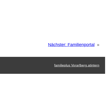
Nächster:
Familienportal
»
familieplus Vorarlberg.at
intern