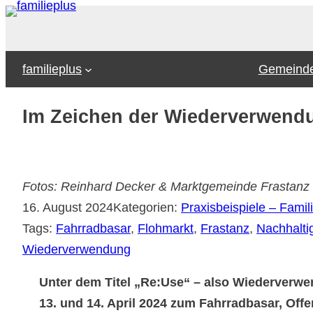
Zum
Inhalt
springen
familieplus
Gemeinde
Im Zeichen der Wiederverwend
Fotos: Reinhard Decker & Marktgemeinde Frastanz
16. August 2024
Kategorien:
Praxisbeispiele – Famili
Tags:
Fahrradbasar
, 
Flohmarkt
, 
Frastanz
, 
Nachhaltig
Wiederverwendung
Unter dem Titel „Re:Use“ – also Wiederverwe
13. und 14. April 2024 zum Fahrradbasar, Off