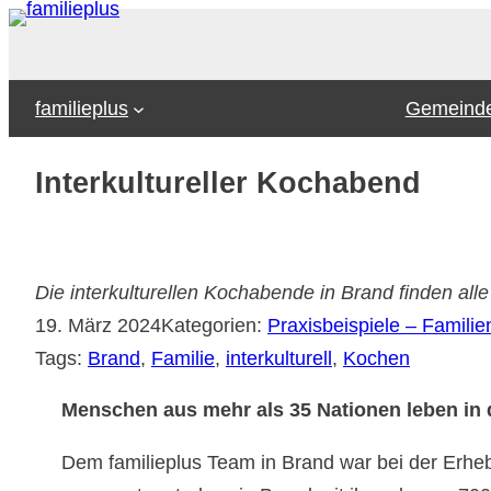
Zum
Inhalt
springen
familieplus
Gemeinde
Interkultureller Kochabend
Die interkulturellen Kochabende in Brand finden al
19. März 2024
Kategorien:
Praxisbeispiele – Familien
Tags:
Brand
, 
Familie
, 
interkulturell
, 
Kochen
Menschen aus mehr als 35 Nationen leben in 
Dem familieplus Team in Brand war bei der Erh