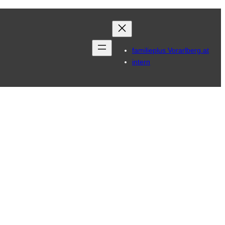
familieplus Vorarlberg.at
intern