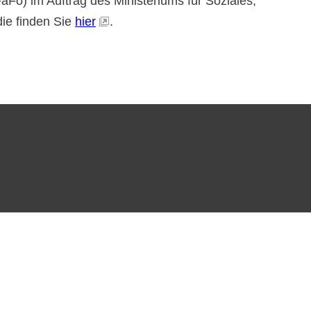
Fo) im Auftrag des Ministeriums für Soziales,
die finden Sie
hier
.