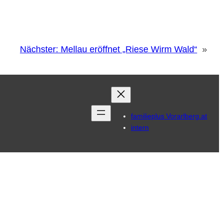
Nächster:
Mellau eröffnet „Riese Wirm Wald“
»
familieplus Vorarlberg.at
intern