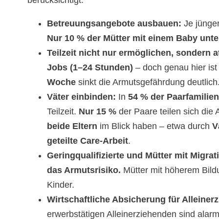
berücksichtigt:
Betreuungsangebote ausbauen:
Je jünger
Nur 10 % der Mütter mit einem Baby unte
Teilzeit nicht nur ermöglichen, sondern a
Jobs (1–24 Stunden)
– doch genau hier ist
Woche
sinkt die Armutsgefährdung deutlich
Väter einbinden:
In
54 % der Paarfamilien
Teilzeit.
Nur 15 %
der Paare teilen sich die 
beide Eltern
im Blick haben – etwa durch
V
geteilte Care-Arbeit
.
Geringqualifizierte und Mütter mit Migrat
das Armutsrisiko.
Mütter mit höherem Bild
Kinder.
Wirtschaftliche Absicherung für Alleiner
erwerbstätigen Alleinerziehenden sind alarm