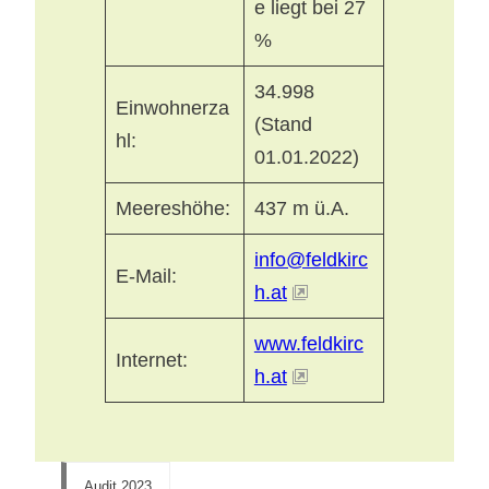
e liegt bei 27
%
34.998
Einwohnerza
(Stand
hl:
01.01.2022)
Meereshöhe:
437 m ü.A.
info@feldkirc
E-Mail:
h.at
www.feldkirc
Internet:
h.at
Audit 2023