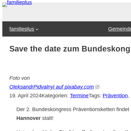
Zum
Inhalt
springen
familieplus
Gemeinde
Save the date zum Bundeskongre
Foto von
OleksandrPidvalnyi auf pixabay.com
19. April 2024
Kategorien:
Termine
Tags:
Prävention
, 
Der 2. Bundeskongress Präventionsketten finde
Hannover
statt!