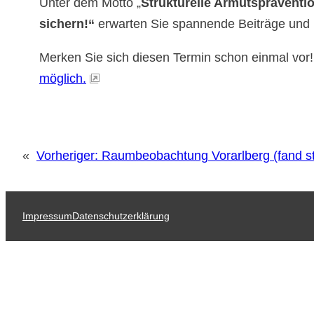
Unter dem Motto „
Strukturelle Armutspräventio
sichern!“
erwarten Sie spannende Beiträge und 
Merken Sie sich diesen Termin schon einmal vor
möglich.
«
Vorheriger:
Raumbeobachtung Vorarlberg (fand s
Impressum
Datenschutzerklärung