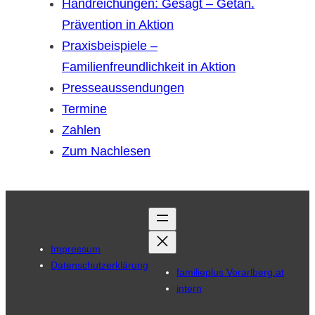
Handreichungen: Gesagt – Getan.
Prävention in Aktion
Praxisbeispiele –
Familienfreundlichkeit in Aktion
Presseaussendungen
Termine
Zahlen
Zum Nachlesen
Impressum
Datenschutzerklärung
familieplus Vorarlberg.at
intern