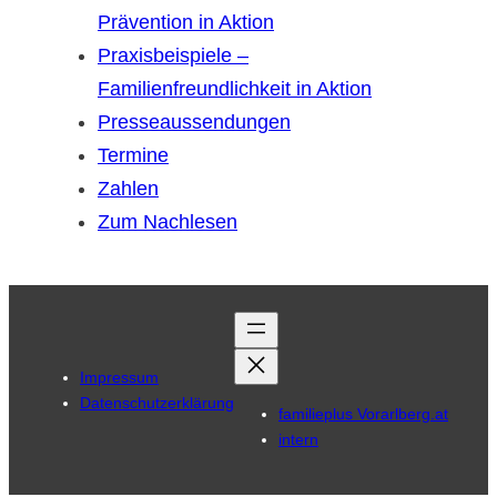
Prävention in Aktion
Praxisbeispiele –
Familienfreundlichkeit in Aktion
Presseaussendungen
Termine
Zahlen
Zum Nachlesen
Impressum
Datenschutzerklärung
familieplus Vorarlberg.at
intern