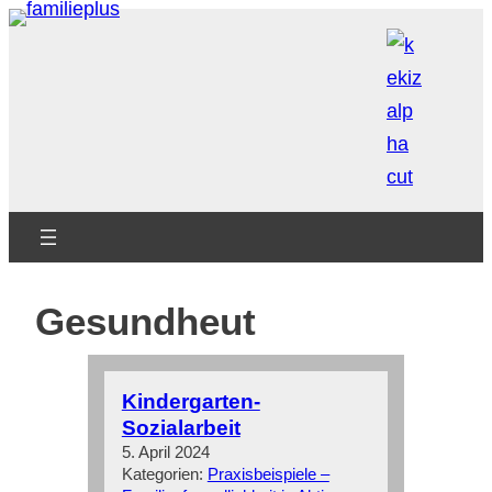
Zum
Inhalt
springen
Gesundheut
Kindergarten-
Sozialarbeit
5. April 2024
Kategorien:
Praxisbeispiele –