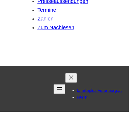
Presseaussendungen
Termine
Zahlen
Zum Nachlesen
familieplus Vorarlberg.at
intern