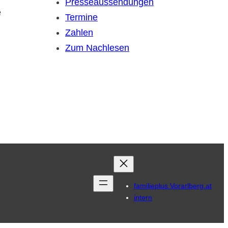
Presseaussendungen
e
Termine
Zahlen
Zum Nachlesen
familieplus Vorarlberg.at
intern