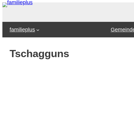
Zum
Inhalt
springen
familieplus
Gemeinde
Tschagguns