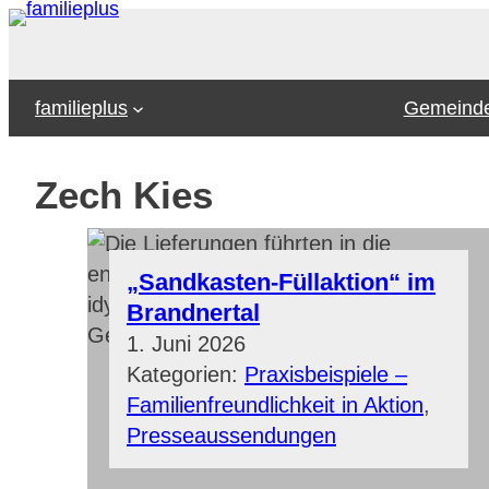
Zum
Inhalt
springen
familieplus
Gemeinde
Zech Kies
„Sandkasten-Füllaktion“ im
Brandnertal
1. Juni 2026
Kategorien:
Praxisbeispiele –
Familienfreundlichkeit in Aktion
, 
Presseaussendungen