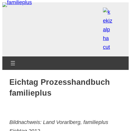
Zum
Inhalt
springen
Eichtag Prozesshandbuch
familieplus
Bildnachweis: Land Vorarlberg, familieplus
Eichtag 2012