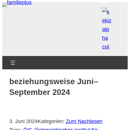
Zum
Inhalt
springen
beziehungsweise Juni–
September 2024
3. Juni 2024
Kategorien:
Zum Nachlesen
Tags:
ÖIF
, 
Österreichisches Institut für