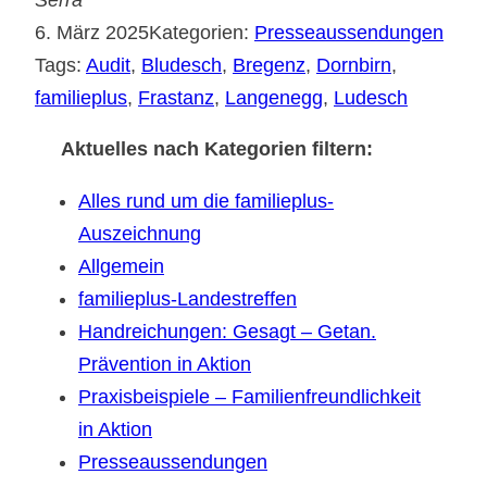
6. März 2025
Kategorien:
Presseaussendungen
Tags:
Audit
, 
Bludesch
, 
Bregenz
, 
Dornbirn
, 
familieplus
, 
Frastanz
, 
Langenegg
, 
Ludesch
Aktuelles nach Kategorien filtern:
Alles rund um die familieplus-
Auszeichnung
Allgemein
familieplus-Landestreffen
Handreichungen: Gesagt – Getan.
Prävention in Aktion
Praxisbeispiele – Familienfreundlichkeit
in Aktion
Presseaussendungen