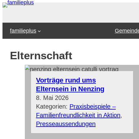
Zum
Inhalt
springen
familieplus
Gemeinde
Elternschaft
Vorträge rund ums
Elternsein in Nenzing
8. Mai 2026
Kategorien:
Praxisbeispiele –
Familienfreundlichkeit in Aktion
, 
Presseaussendungen