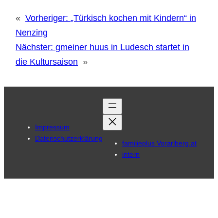
«
Vorheriger:
„Türkisch kochen mit Kindern“ in
Nenzing
Nächster:
gmeiner huus in Ludesch startet in
die Kultursaison
»
Impressum
Datenschutzerklärung
familieplus Vorarlberg.at
intern