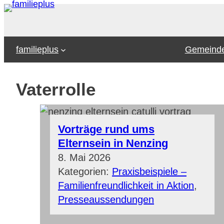
Zum
Inhalt
springen
familieplus
Gemeinde
Vaterrolle
Vorträge rund ums
Elternsein in Nenzing
8. Mai 2026
Kategorien:
Praxisbeispiele –
Familienfreundlichkeit in Aktion
, 
Presseaussendungen