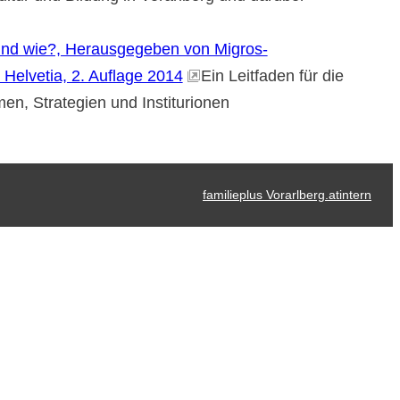
 und wie?, Herausgegeben von Migros-
 Helvetia, 2. Auflage 2014
Ein Leitfaden für die
en, Strategien und Institurionen
familieplus Vorarlberg.at
intern