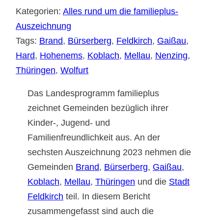
Kategorien:
Alles rund um die familieplus-
Auszeichnung
Tags:
Brand
, 
Bürserberg
, 
Feldkirch
, 
Gaißau
, 
Hard
, 
Hohenems
, 
Koblach
, 
Mellau
, 
Nenzing
, 
Thüringen
, 
Wolfurt
Das Landesprogramm familieplus
zeichnet Gemeinden bezüglich ihrer
Kinder-, Jugend- und
Familienfreundlichkeit aus. An der
sechsten Auszeichnung 2023 nehmen die
Gemeinden
Brand
,
Bürserberg
,
Gaißau
,
Koblach
,
Mellau
,
Thüringen
und die
Stadt
Feldkirch
teil. In diesem Bericht
zusammengefasst sind auch die